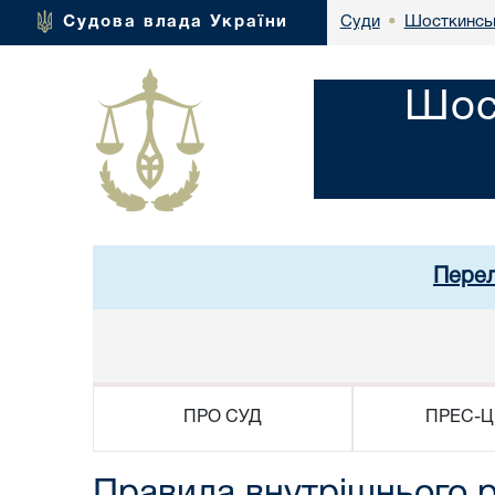
Шосткинськ
Судова влада України
Суди
•
Шос
Перел
ПРО СУД
ПРЕС-Ц
Правила внутрішнього 