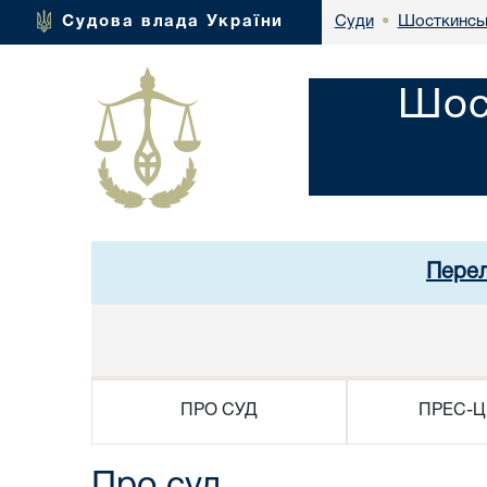
Шосткинськ
Судова влада України
Суди
•
Шос
Перел
ПРО СУД
ПРЕС-Ц
Про суд