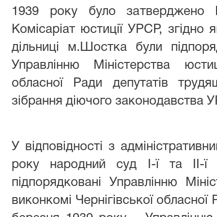
1939 року було затверджено 
Комісаріат юстиції УРСР, згідно як
дільниці м.Шостка були підпоря
Управлінню Міністерства юст
обласної Ради депутатів трудя
зібрання діючого законодавства УР
У відповідності з адміністративн
року народний суд І-ї та ІІ-ї
підпорядковані Управлінню Міні
виконкомі Чернігівської обласної 