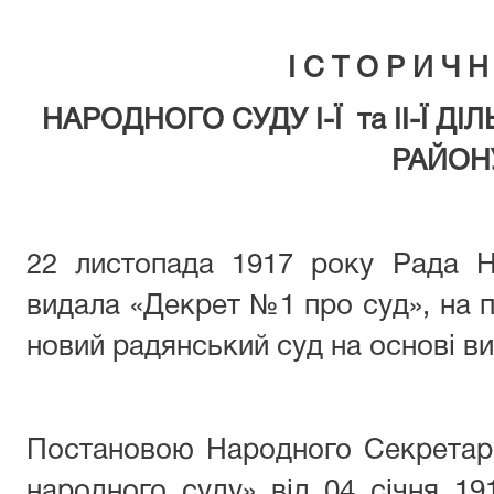
І С Т О Р И Ч 
НАРОДНОГО СУДУ І-Ї та ІІ-Ї 
РАЙОН
22 листопада 1917 року Рада 
видала «Декрет №1 про суд», на п
новий радянський суд на основі ви
Постановою Народного Секретарі
народного суду» від 04 січня 1