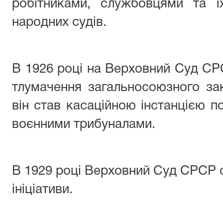
робітниками, службовцями та ї
народних судів.
В 1926 році на Верховний Суд С
тлумачення загальносоюзного за
він став касаційною інстанцією п
воєнними трибуналами.
В 1929 році Верховний Суд СРСР 
ініціативи.