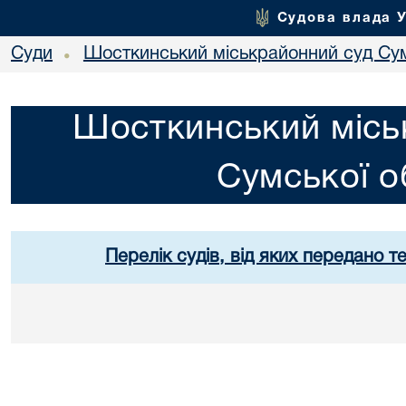
Судова влада 
Суди
Шосткинський міськрайонний суд Сум
•
Шосткинський місь
Сумської о
Перелік судів, від яких передано т