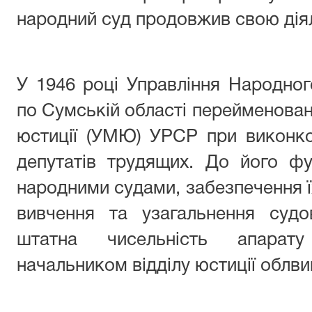
народний суд продовжив свою діял
У 1946 році Управління Народног
по Сумській області перейменован
юстиції (УМЮ) УРСР при виконко
депутатів трудящих. До його фу
народними судами, забезпечення ї
вивчення та узагальнення судо
штатна чисельність апарат
начальником відділу юстиції облв