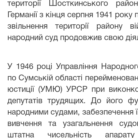
території Шосткинського райо
Германії з кінця серпня 1941 року 
звільнення території району в
народний суд продовжив свою діял
У 1946 році Управління Народног
по Сумській області перейменован
юстиції (УМЮ) УРСР при виконко
депутатів трудящих. До його фу
народними судами, забезпечення ї
вивчення та узагальнення судо
штатна чисельність апарат