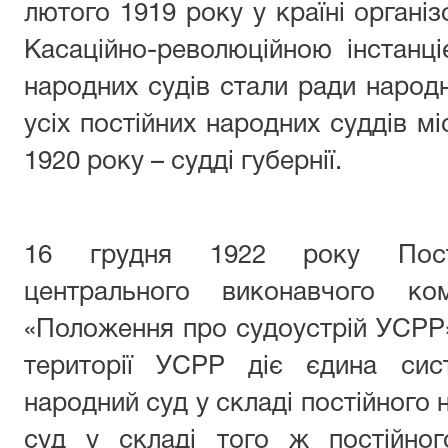
лютого 1919 року у країні органі
Касаційно-революційною інстанц
народних судів стали ради народн
усіх постійних народних суддів мі
1920 року – судді губернії.
16 грудня 1922 року Поста
центрального виконавчого ко
«Положення про судоустрій УСРР»
території УСРР діє єдина сис
народний суд у складі постійного 
суд у складі того ж постійног