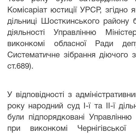
Комісаріат юстиції УРСР, згідно як
дільниці Шосткинського району б
діяльності Управлінню Мініст
виконкомі обласної Ради деп
Систематичне зібрання діючого 
ст.689).
У відповідності з адміністративн
року народний суд І-ї та ІІ-ї ді
були підпорядковані Управлінню
при виконкомі Чернігівської 