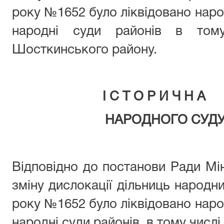
року №1652 було ліквідовано народ
народні суди районів в том
Шосткинського району.
І С Т О Р И Ч Н А 
НАРОДНОГО СУДУ
Відповідно до постанови Ради Мі
зміну дислокації дільниць народни
року №1652 було ліквідовано народ
народні суди районів, в тому числ