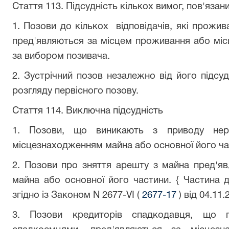
Стаття 113. Підсудність кількох вимог, пов'язан
1. Позови до кількох відповідачів, які прожив
пред'являються за місцем проживання або міс
за вибором позивача.
2. Зустрічний позов незалежно від його підсуд
розгляду первісного позову.
Стаття 114. Виключна підсудність
1. Позови, що виникають з приводу неру
місцезнаходженням майна або основної його ча
2. Позови про зняття арешту з майна пред'я
майна або основної його частини.
{ Частина д
згідно із Законом N 2677-VI (
2677-17
) від 04.11.
3. Позови кредиторів спадкодавця, що 