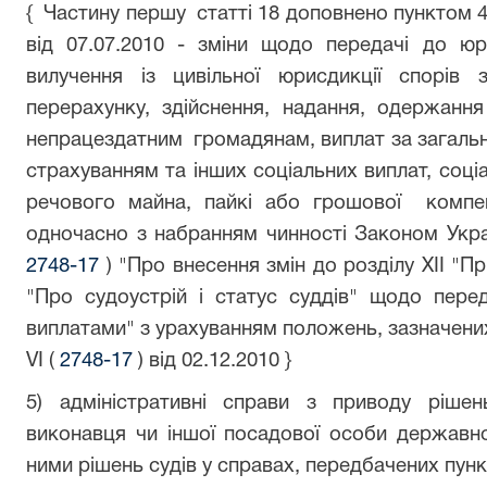
{ Частину першу статті 18 доповнено пунктом 4 
від 07.07.2010 - зміни щодо передачі до ю
вилучення із цивільної юрисдикції спорів 
перерахунку, здійснення, надання, одержання
непрацездатним громадянам, виплат за загаль
страхуванням та інших соціальних виплат, соціа
речового майна, пайкі або грошової компе
одночасно з набранням чинності Законом Украї
2748-17
) "Про внесення змін до розділу XII "
"Про судоустрій і статус суддів" щодо перед
виплатами" з урахуванням положень, зазначених
VI (
2748-17
) від 02.12.2010 }
5) адміністративні справи з приводу рішен
виконавця чи іншої посадової особи державн
ними рішень судів у справах, передбачених пункт