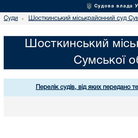
Судова влада 
Суди
Шосткинський міськрайонний суд Сум
•
Шосткинський місь
Сумської о
Перелік судів, від яких передано т