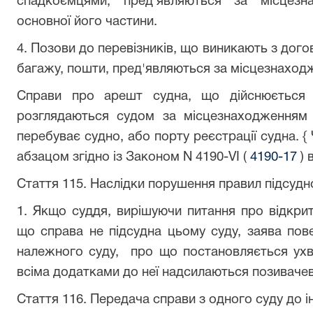
спадкоємцями, пред'являються за місцез
основної його частини.
4. Позови до перевізників, що виникають з дого
багажу, пошти, пред'являються за місцезнаход
Справи про арешт судна, що дійснюється 
розглядаються судом за місцезнаходженням
перебуває судно, або порту реєстрації судна. {
абзацом згідно із Законом N 4190-VI (
4190-17
) 
Стаття 115. Наслідки порушення правил підсудн
1. Якщо суддя, вирішуючи питання про відкрит
що справа не підсудна цьому суду, заява пов
належного суду, про що постановляється ухв
всіма додатками до неї надсилаються позивачев
Стаття 116. Передача справи з одного суду до 