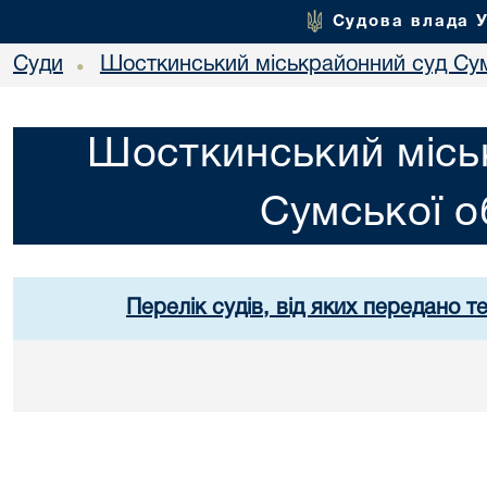
Судова влада 
Суди
Шосткинський міськрайонний суд Сум
•
Шосткинський місь
Сумської о
Перелік судів, від яких передано т