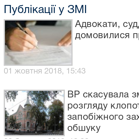
Публікації у ЗМІ
Адвокати, суд
домовилися п
01 жовтня 2018, 15:43
ВР скасувала з
розгляду клопо
запобіжного за
обшуку