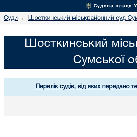
Судова влада 
Суди
Шосткинський міськрайонний суд Сум
•
Шосткинський місь
Сумської о
Перелік судів, від яких передано т