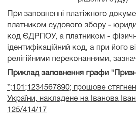
При заповненні платіжного докуме
платником судового збору - юрид
код ЄДРПОУ, а платником - фізич
ідентифікаційний код, а при його ві
релігійними переконаннями, зазнач
Приклад заповнення графи "Призн
*;101;1234567890;
грошове стягненн
України,
накладе
не
на Іванова Іва
125/414/17