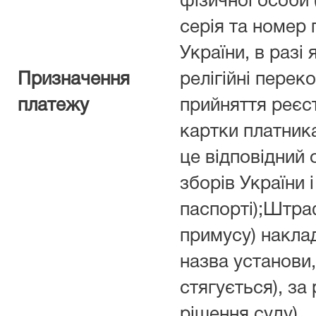
фізичної особи
серія та номер
України, в разі
Призначення
релігійні перек
платежу
прийняття реєс
картки платника
це відповідний 
зборів України і
паспорті);Штра
примусу) наклад
назва установи, 
стягується), з
рішення суду)