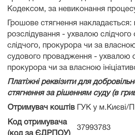
Кодексом, за невиконання процесу
Грошове стягнення накладається: 
розслідування - ухвалою слідчого
слідчого, прокурора чи за власною 
судового провадження - ухвалою 
прокурора чи за власною ініціатив
Платіжні реквізити для добровільн
стягнення за рішенням суду
(
в гри
Отримувач коштів
ГУК у м.Києві/
Код отримувача
37993783
(код за ЄДРПОУ)