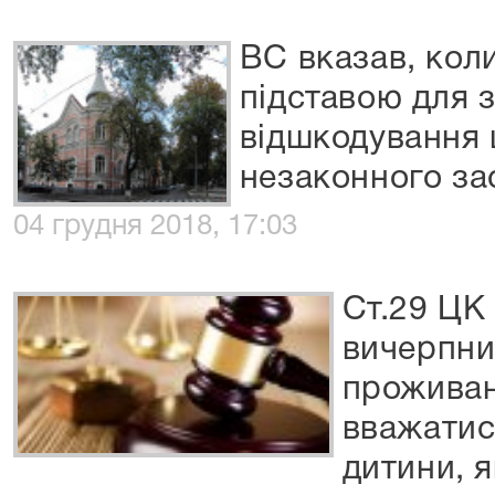
ВС вказав, кол
підставою для з
відшкодування 
незаконного з
04 грудня 2018, 17:03
Ст.29 ЦК
вичерпний
проживан
вважатис
дитини, я