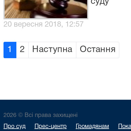
суду
20 вересня 2018, 12:57
1
2
Наступна
Остання
2026 © Всі права захищені
Про суд
Прес-центр
Громадянам
Пока