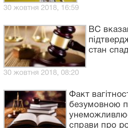
30 жовтня 2018, 16:59
ВС вказа
підтверд
стан спа
30 жовтня 2018, 08:20
Факт вагітнос
безумовною п
унеможливлює
справи про р