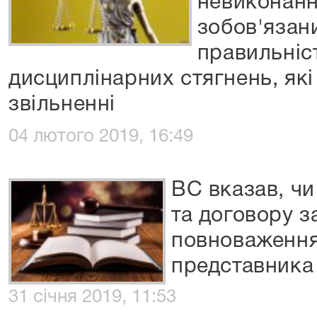
невиконання
зобов'язан
правильніс
дисциплінарних стягнень, які
звільненні
04 лютого 2019, 16:49
ВС вказав, чи
та договору з
повноваження
представника
31 січня 2019, 11:53