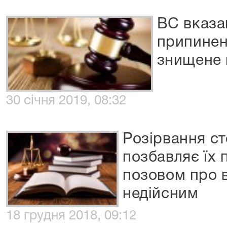
ВС вказа
припинен
знищене 
30 січня 2019, 08:32
Розірвання с
позбавляє їх 
позовом про 
недійсним
18 грудня 2018, 09:12