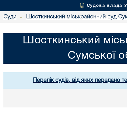
Судова влада 
Суди
Шосткинський міськрайонний суд Сум
•
Шосткинський місь
Сумської о
Перелік судів, від яких передано т