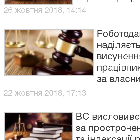
26 жовтня 2018, 14:14
Роботода
наділяєт
висуненн
працівник
за власн
22 жовтня 2018, 17:13
ВС висловивс
за прострочен
та індексації 