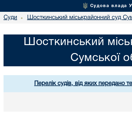
Судова влада 
Суди
Шосткинський міськрайонний суд Сум
•
Шосткинський місь
Сумської о
Перелік судів, від яких передано т