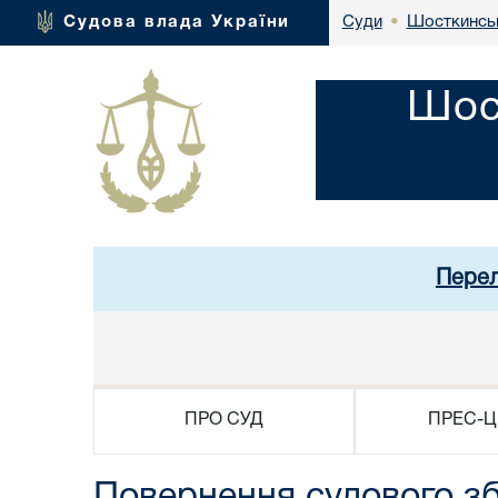
Шосткинськ
Судова влада України
Суди
•
Шос
Перел
ПРО СУД
ПРЕС-Ц
Повернення судового з