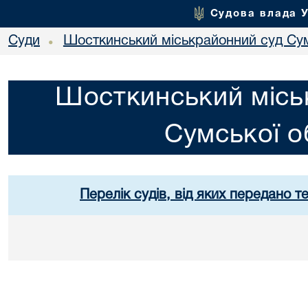
Судова влада 
Суди
Шосткинський міськрайонний суд Сум
•
Шосткинський місь
Сумської о
Перелік судів, від яких передано т