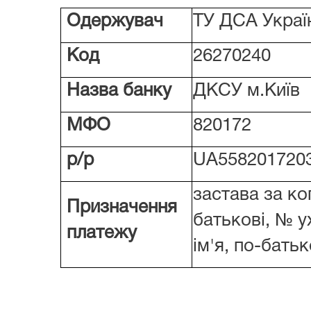
Одержувач
ТУ ДСА Україн
Код
26270240
Назва банку
ДКСУ м.Київ
МФО
820172
р/р
UA558201720
застава за ког
Призначення
батькові, № у
платежу
ім'я, по-бать