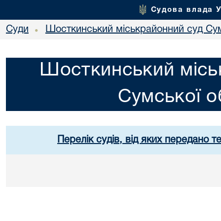
Судова влада 
Суди
Шосткинський міськрайонний суд Сум
•
Шосткинський місь
Сумської о
Перелік судів, від яких передано т