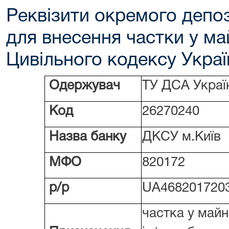
Реквізити окремого депо
для внесення частки у ма
Цивільного кодексу Україн
Одержувач
ТУ ДСА Україн
Код
26270240
Назва банку
ДКСУ м.Київ
МФО
820172
р/р
UA468201720
частка у майн