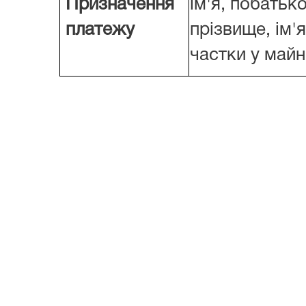
Призначення
ім'я, побатько
платежу
прізвище, ім'
частки у майні