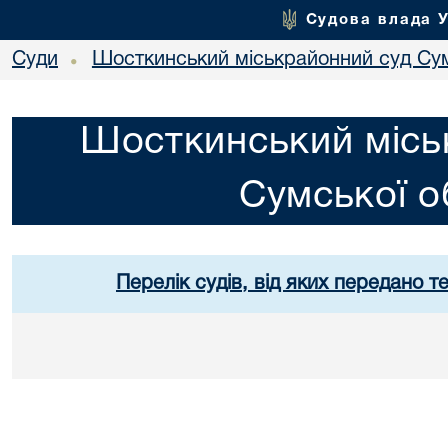
Судова влада 
Суди
Шосткинський міськрайонний суд Сум
•
Шосткинський місь
Сумської о
Перелік судів, від яких передано т