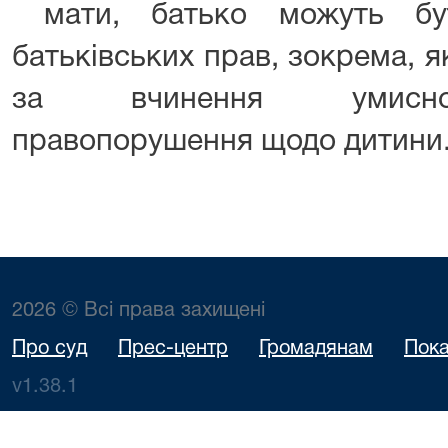
мати, батько можуть б
батьківських прав, зокрема, я
за вчинення умисног
правопорушення щодо дитини
2026 © Всі права захищені
Про суд
Прес-центр
Громадянам
Пока
v1.38.1