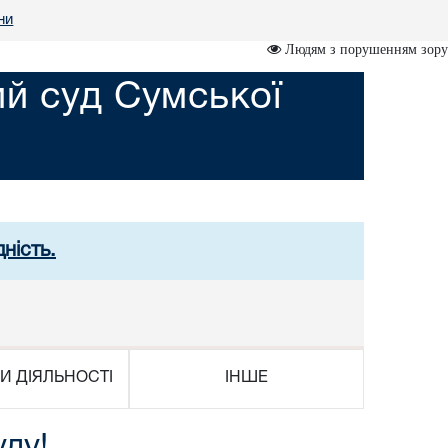
ни
Людям з порушенням зору
й суд Сумської
ність.
И ДІЯЛЬНОСТІ
ІНШЕ
уду!