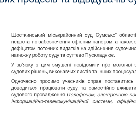
Шосткинський міськрайонний суд Сумської області
недостатнє забезпечення офісним папером, а також 
дефіцитом поточних видатків на здійснення судочин
належну роботу суду та суттєво її ускладнює.
У зв’язку з цим змушені повідомити про можливі з
судових рішень, виконавчих листів та інших процесуа
Одночасно просимо учасників справ поставитись 
доводиться працювати суду, та самостійно вживати
судового провадження (
телефоном, електронною пош
інформаційно-телекомунікаційної системи, офіці