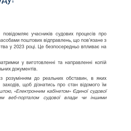
 повідомляє учасників судових процесів про
засобами поштових відправлень, що пов’язане з
ства у 2023 році. Це безпосередньо впливає на
атримки у виготовленні та направленні копій
льних документів.
з розумінням до реальних обставин, в яких
 заходів, щоб дізнатись про стан відомого їм
тою, «Електронним кабінетом» Єдиної судової
йним веб-порталом судової влади чи іншими