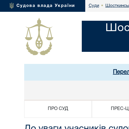
Шосткинськ
Судова влада України
Суди
•
Шос
Перел
ПРО СУД
ПРЕС-Ц
До уваги учасників судов