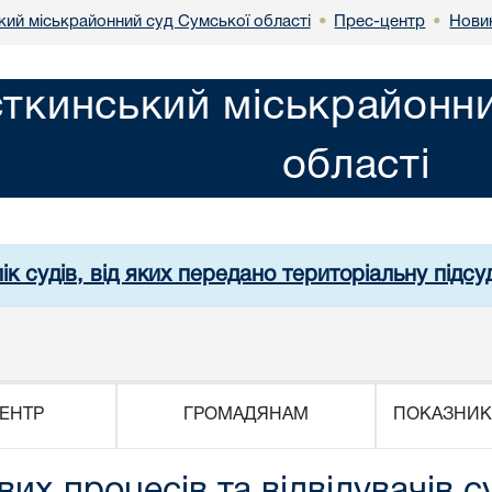
ий міськрайонний суд Сумської області
Прес-центр
Нови
•
•
ткинський міськрайонни
області
ік судів, від яких передано територіальну підсуд
ЕНТР
ГРОМАДЯНАМ
ПОКАЗНИК
их процесів та відвідувачів с