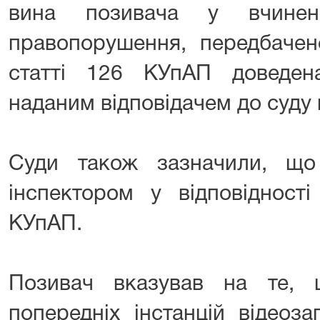
вина позивача у вчиненн
правопорушення, передбаче
статті 126 КУпАП доведен
наданим відповідачем до суду
Суди також зазначили, що
інспектором у відповідност
КУпАП.
Позивач вказував на те, 
попередніх інстанцій відеоз