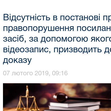
Відсутність в постанові п
правопорушення посилань
засіб, за допомогою яког
відеозапис, призводить д
доказу
07 лютого 2019, 09:16