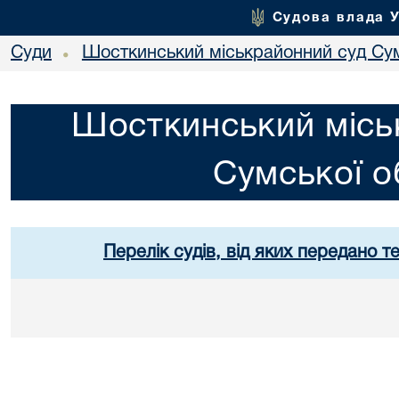
Судова влада 
Суди
Шосткинський міськрайонний суд Сум
•
Шосткинський місь
Сумської о
Перелік судів, від яких передано т